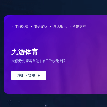
⚽
今日竞足赛事预测
🍀财
●
热门赛事实时比分
时间
主队
比
曼城
LIVE 65'
皇马
LIVE 42'