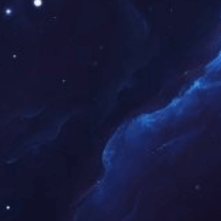
关注指数: ★★★
勒沃库森
关注指数: ★★
昨日竞彩命中率统计