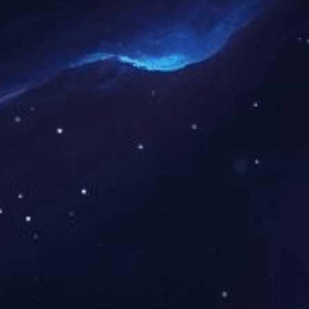
NBA
预测: 平
❌ 未中
热火 102:105 公牛
深度数据分
❓ 常见问题 (FAQ)
Q: 这里的预测准确率高吗？