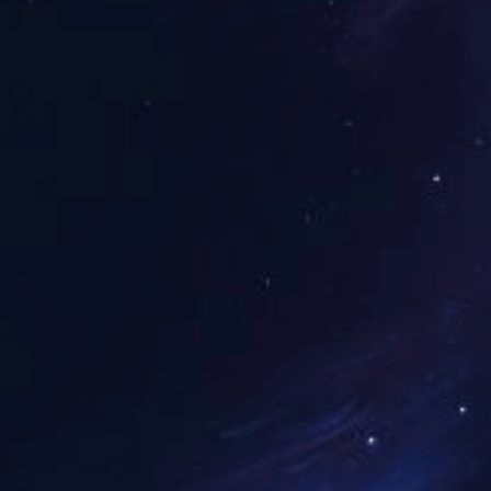
12:30
NBA | 掘金 vs 太阳
19:45
德甲 | 莱比锡红牛 vs 
🏆 最新赛事结果
英超
预测: 负
✅ 命中
曼联 0:2 纽卡斯尔
法甲
预测: 胜
✅ 命中
PSG 3:1 马赛