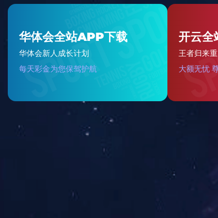
湖人
1
FT
拜仁
20:45
🔥 今日推荐与分析
英超 - 切尔西 vs 阿森纳
2 : 1
切尔西主场优势明显，近期防守稳固。
查看分析
NBA - 凯尔特人 vs 雄鹿
105 : 98