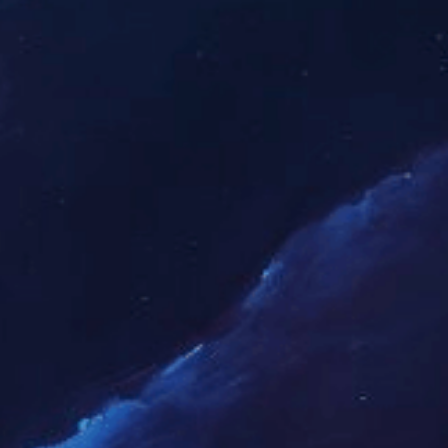
📩 赛事提醒
订阅邮件，获取每日精选预测与即时比分
推送。
立即订阅
★★